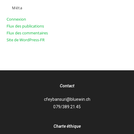
Méta
Connexion
Flux des publications
Flux des commentaires
Site de WordPress-FR
Contact
cfeybansuri@bluewin.ch
079/389.21.45
Charte éthique