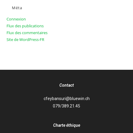
Méta
Connexion
Flux des publications
Flux des commentaires
Site de WordPress-FR
Contact
cfeybansuri@bluewin.ch
079/389.21.45
Charte éthique